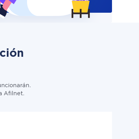
ción
uncionarán.
 Afilnet.