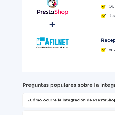
Ob
Rec
Recept
Env
Preguntas populares sobre la integ
¿Cómo ocurre la integración de PrestaShop
Para empezar es necesario
registrarse en Api
Elija qué datos transferir de PrestaShop a Afil