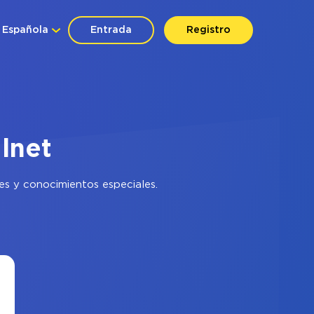
Española
Entrada
Registro
lnet
es y conocimientos especiales.