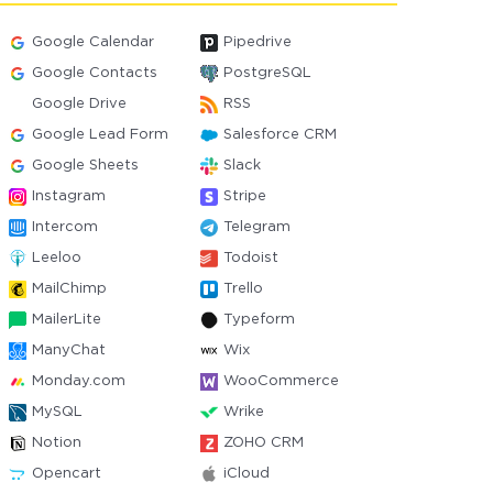
Google Calendar
Pipedrive
Google Contacts
PostgreSQL
Google Drive
RSS
Google Lead Form
Salesforce CRM
Google Sheets
Slack
Instagram
Stripe
Intercom
Telegram
Leeloo
Todoist
MailChimp
Trello
MailerLite
Typeform
ManyChat
Wix
Monday.com
WooCommerce
MySQL
Wrike
Notion
ZOHO CRM
Opencart
iCloud