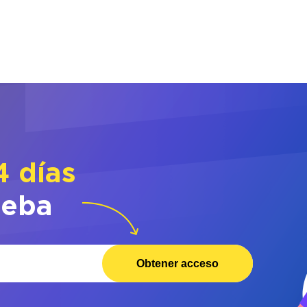
4 días
ueba
Obtener acceso