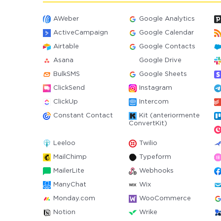
AWeber
Google Analytics
ActiveCampaign
Google Calendar
Airtable
Google Contacts
Asana
Google Drive
BulkSMS
Google Sheets
ClickSend
Instagram
ClickUp
Intercom
Constant Contact
Kit (anteriormente
ConvertKit)
Leeloo
Twilio
MailChimp
Typeform
MailerLite
Webhooks
ManyChat
Wix
Monday.com
WooCommerce
Notion
Wrike