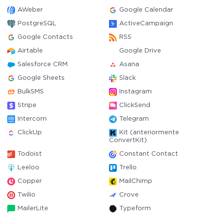
AWeber
Google Calendar
PostgreSQL
ActiveCampaign
Google Contacts
RSS
Airtable
Google Drive
Salesforce CRM
Asana
Google Sheets
Slack
BulkSMS
Instagram
Stripe
ClickSend
Intercom
Telegram
ClickUp
Kit (anteriormente
ConvertKit)
Todoist
Constant Contact
Leeloo
Trello
Copper
MailChimp
Twilio
Crove
MailerLite
Typeform