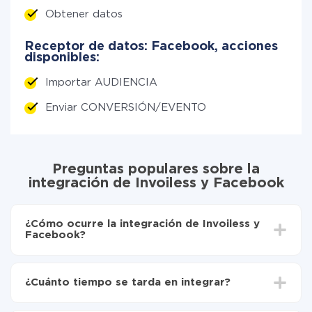
Obtener datos
Receptor de datos: Facebook, acciones
disponibles:
Importar AUDIENCIA
Enviar CONVERSIÓN/EVENTO
Preguntas populares sobre la
integración de Invoiless y Facebook
¿Cómo ocurre la integración de Invoiless y
Facebook?
Para empezar es necesario
registrarse en ApiX-
Drive
¿Cuánto tiempo se tarda en integrar?
Elija qué datos transferir de Invoiless a Facebook
Active la actualización automática
Dependiendo del sistema con el que usted hará la
Ahora los datos se transferirán automáticamente