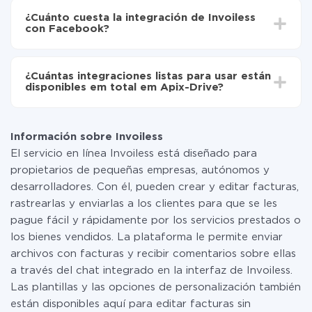
integración, el tiempo de configuración puede variar y
de Invoiless a Facebook
¿Cuánto cuesta la integración de Invoiless
oscilar entre 5 y 30 minutos. En promedio, la
con Facebook?
configuración tarda entre 10 y 15 minutos.
No es necesario pagar nada por la integración en sí, y
toda las funcionalidades están disponibles en todas las
¿Cuántas integraciones listas para usar están
tarifas. Usted solo paga por la cantidad de datos que
disponibles em total em Apix-Drive?
realmente se transfieren de uno de sus sistemas a otro
a través de nuestro servicio. Si usted tiene una
Por el momento, tenemos listas para usar296 +
pequeña cantidad de datos por mes, puede usar de
integraciones además de Invoiless y Facebook
manera segura un plan de tarifa gratuita o cambiar a
Información sobre Invoiless
uno de pago, si es necesario. Más detalles sobre
El servicio en línea Invoiless está diseñado para
tarifas
.
propietarios de pequeñas empresas, autónomos y
desarrolladores. Con él, pueden crear y editar facturas,
rastrearlas y enviarlas a los clientes para que se les
pague fácil y rápidamente por los servicios prestados o
los bienes vendidos. La plataforma le permite enviar
archivos con facturas y recibir comentarios sobre ellas
a través del chat integrado en la interfaz de Invoiless.
Las plantillas y las opciones de personalización también
están disponibles aquí para editar facturas sin