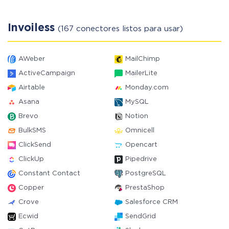
Invoiless
(167 conectores listos para usar)
AWeber
MailChimp
ActiveCampaign
MailerLite
Airtable
Monday.com
Asana
MySQL
Brevo
Notion
BulkSMS
Omnicell
ClickSend
Opencart
ClickUp
Pipedrive
Constant Contact
PostgreSQL
Copper
PrestaShop
Crove
Salesforce CRM
Ecwid
SendGrid