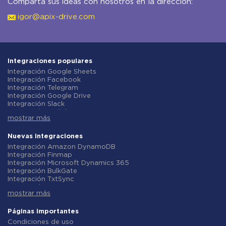
Comparta sus ideas con nosotros en la dirección:
igor@apix-drive.com
Integraciones populares
Integración Google Sheets
Integración Facebook
Integración Telegram
Integración Google Drive
Integración Slack
Integración MailChimp
mostrar más
Integración Gmail
Integración Trello
Integración ClickUp
Nuevas integraciones
Integración Airtable
Integración Amazon DynamoDB
Integración Google Contacts
Integración Finmap
Integración OpenAI (ChatGPT)
Integración Microsoft Dynamics 365
Integración Instagram
Integración BulkGate
Integración ActiveCampaign
Integración TxtSync
Integración Typeform
Integración Wire2Air
Integración Salesforce CRM
mostrar más
Integración Corezoid
Integración Monday.com
Integración Infobip
Integración Notion
Integración Instasent
Páginas importantes
Integración Stripe
Integración AtomPark
Condiciones de uso
Integración AWeber