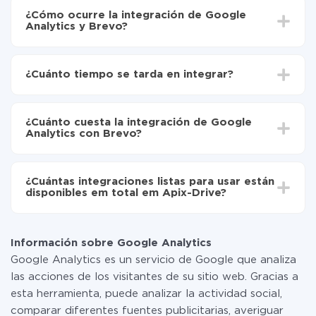
¿Cómo ocurre la integración de Google
Analytics y Brevo?
Para empezar es necesario
registrarse en ApiX-
Drive
¿Cuánto tiempo se tarda en integrar?
Elija qué datos transferir de Google Analytics a
Brevo
Dependiendo del sistema con el que usted hará la
Active la actualización automática
integración, el tiempo de configuración puede variar y
Ahora los datos se transferirán automáticamente
¿Cuánto cuesta la integración de Google
oscilar entre 5 y 30 minutos. En promedio, la
de Google Analytics a Brevo
Analytics con Brevo?
configuración tarda entre 10 y 15 minutos.
No es necesario pagar nada por la integración en sí, y
toda las funcionalidades están disponibles en todas las
¿Cuántas integraciones listas para usar están
tarifas. Usted solo paga por la cantidad de datos que
disponibles em total em Apix-Drive?
realmente se transfieren de uno de sus sistemas a otro
a través de nuestro servicio. Si usted tiene una
Por el momento, tenemos listas para usar296 +
pequeña cantidad de datos por mes, puede usar de
integraciones además de Google Analytics y Brevo
manera segura un plan de tarifa gratuita o cambiar a
Información sobre Google Analytics
uno de pago, si es necesario. Más detalles sobre
Google Analytics es un servicio de Google que analiza
tarifas
.
las acciones de los visitantes de su sitio web. Gracias a
esta herramienta, puede analizar la actividad social,
comparar diferentes fuentes publicitarias, averiguar