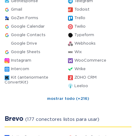
GetResponse
Telegram
Gmail
Todoist
GoZen Forms
Trello
Google Calendar
Twilio
Google Contacts
Typeform
Google Drive
Webhooks
Google Sheets
Wix
Instagram
WooCommerce
Intercom
Wrike
Kit (anteriormente
ZOHO CRM
ConvertKit)
Leeloo
mostrar todo (+216)
Brevo
(177 conectores listos para usar)