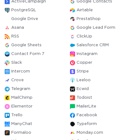
ActiveCampaign
Google Contacts
PostgreSQL
Airtable
Google Drive
PrestaShop
Asana
Google Lead Form
RSS
ClickUp
Google Sheets
Salesforce CRM
Contact Form 7
Instagram
Slack
Copper
Intercom
Stripe
Crove
Leeloo
Telegram
Ecwid
MailChimp
Todoist
Elementor
MailerLite
Trello
Facebook
ManyChat
Typeform
Formaloo
Monday.com