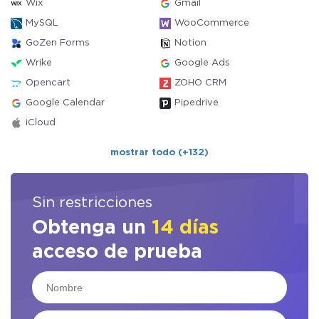
Wix
Gmail
MySQL
WooCommerce
GoZen Forms
Notion
Wrike
Google Ads
Opencart
ZOHO CRM
Google Calendar
Pipedrive
iCloud
mostrar todo (+132)
Sin restricciones
Obtenga un
14 días
acceso de prueba