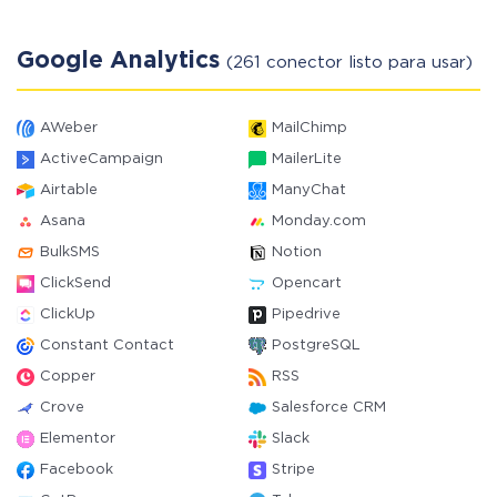
Google Analytics
(261 conector listo para usar)
AWeber
MailChimp
ActiveCampaign
MailerLite
Airtable
ManyChat
Asana
Monday.com
BulkSMS
Notion
ClickSend
Opencart
ClickUp
Pipedrive
Constant Contact
PostgreSQL
Copper
RSS
Crove
Salesforce CRM
Elementor
Slack
Facebook
Stripe