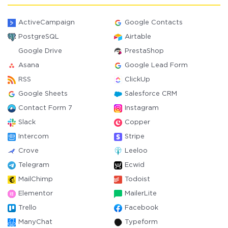
ActiveCampaign
Google Contacts
PostgreSQL
Airtable
Google Drive
PrestaShop
Asana
Google Lead Form
RSS
ClickUp
Google Sheets
Salesforce CRM
Contact Form 7
Instagram
Slack
Copper
Intercom
Stripe
Crove
Leeloo
Telegram
Ecwid
MailChimp
Todoist
Elementor
MailerLite
Trello
Facebook
ManyChat
Typeform