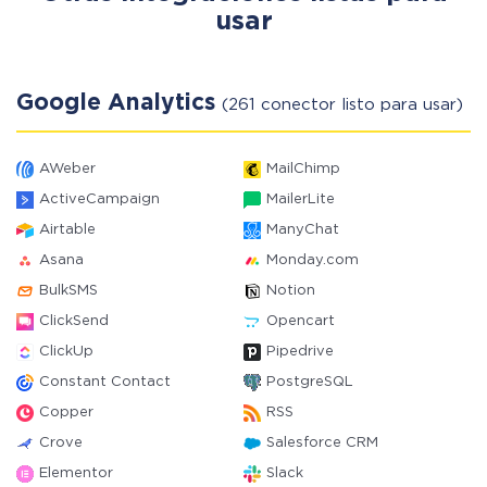
usar
Google Analytics
(261 conector listo para usar)
AWeber
MailChimp
ActiveCampaign
MailerLite
Airtable
ManyChat
Asana
Monday.com
BulkSMS
Notion
ClickSend
Opencart
ClickUp
Pipedrive
Constant Contact
PostgreSQL
Copper
RSS
Crove
Salesforce CRM
Elementor
Slack