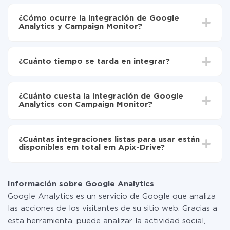
¿Cómo ocurre la integración de Google
Analytics y Campaign Monitor?
Para empezar es necesario
registrarse en ApiX-
Drive
¿Cuánto tiempo se tarda en integrar?
Elija qué datos transferir de Google Analytics a
Campaign Monitor
Dependiendo del sistema con el que usted hará la
Active la actualización automática
integración, el tiempo de configuración puede variar y
Ahora los datos se transferirán automáticamente
¿Cuánto cuesta la integración de Google
oscilar entre 5 y 30 minutos. En promedio, la
de Google Analytics a Campaign Monitor
Analytics con Campaign Monitor?
configuración tarda entre 10 y 15 minutos.
No es necesario pagar nada por la integración en sí, y
toda las funcionalidades están disponibles en todas las
¿Cuántas integraciones listas para usar están
tarifas. Usted solo paga por la cantidad de datos que
disponibles em total em Apix-Drive?
realmente se transfieren de uno de sus sistemas a otro
a través de nuestro servicio. Si usted tiene una
Por el momento, tenemos listas para usar296 +
pequeña cantidad de datos por mes, puede usar de
integraciones además de Google Analytics y Campaign
manera segura un plan de tarifa gratuita o cambiar a
Información sobre Google Analytics
Monitor
uno de pago, si es necesario. Más detalles sobre
Google Analytics es un servicio de Google que analiza
tarifas
.
las acciones de los visitantes de su sitio web. Gracias a
esta herramienta, puede analizar la actividad social,