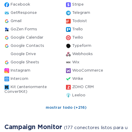
Facebook
Stripe
GetResponse
Telegram
Gmail
Todoist
GoZen Forms
Trello
Google Calendar
Twilio
Google Contacts
Typeform
Google Drive
Webhooks
Google Sheets
Wix
Instagram
WooCommerce
Intercom
Wrike
Kit (anteriormente
ZOHO CRM
ConvertKit)
Leeloo
mostrar todo (+216)
Campaign Monitor
(177 conectores listos para usa