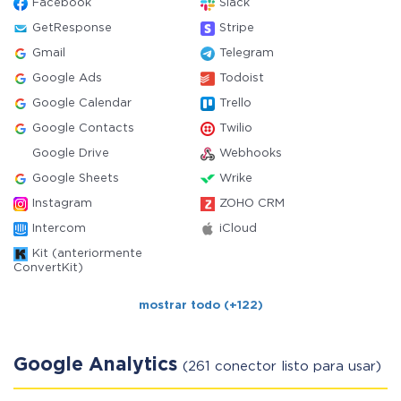
Facebook
Slack
GetResponse
Stripe
Gmail
Telegram
Google Ads
Todoist
Google Calendar
Trello
Google Contacts
Twilio
Google Drive
Webhooks
Google Sheets
Wrike
Instagram
ZOHO CRM
Intercom
iCloud
Kit (anteriormente
ConvertKit)
mostrar todo (+122)
Google Analytics
(261 conector listo para usar)