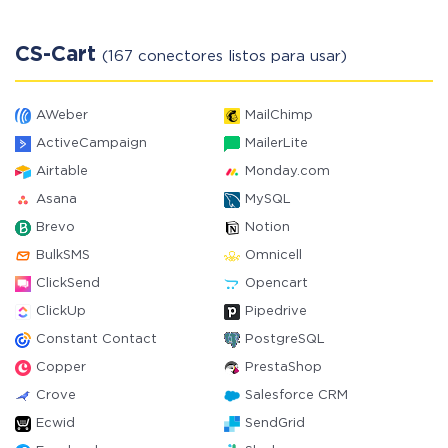
CS-Cart
(167 conectores listos para usar)
AWeber
MailChimp
ActiveCampaign
MailerLite
Airtable
Monday.com
Asana
MySQL
Brevo
Notion
BulkSMS
Omnicell
ClickSend
Opencart
ClickUp
Pipedrive
Constant Contact
PostgreSQL
Copper
PrestaShop
Crove
Salesforce CRM
Ecwid
SendGrid