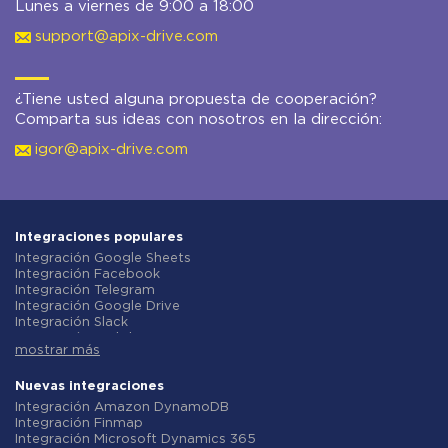
Lunes a viernes de 9:00 a 18:00
support@apix-drive.com
¿Tiene usted alguna propuesta de cooperación?
Comparta sus ideas con nosotros en la dirección:
igor@apix-drive.com
Integraciones populares
Integración Google Sheets
Integración Facebook
Integración Telegram
Integración Google Drive
Integración Slack
Integración MailChimp
mostrar más
Integración Gmail
Integración Trello
Integración ClickUp
Nuevas integraciones
Integración Airtable
Integración Amazon DynamoDB
Integración Google Contacts
Integración Finmap
Integración OpenAI (ChatGPT)
Integración Microsoft Dynamics 365