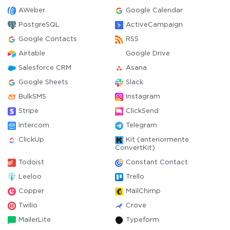
AWeber
Google Calendar
PostgreSQL
ActiveCampaign
Google Contacts
RSS
Airtable
Google Drive
Salesforce CRM
Asana
Google Sheets
Slack
BulkSMS
Instagram
Stripe
ClickSend
Intercom
Telegram
ClickUp
Kit (anteriormente
ConvertKit)
Todoist
Constant Contact
Leeloo
Trello
Copper
MailChimp
Twilio
Crove
MailerLite
Typeform