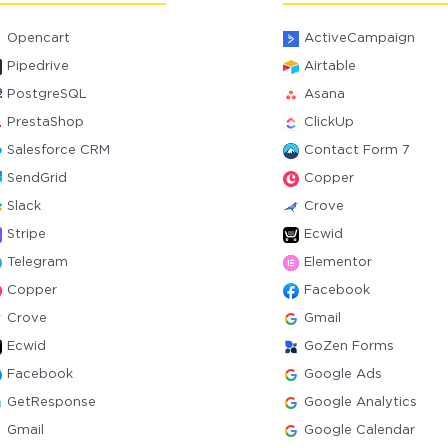
Opencart
ActiveCampaign
Pipedrive
Airtable
PostgreSQL
Asana
PrestaShop
ClickUp
Salesforce CRM
Contact Form 7
SendGrid
Copper
Slack
Crove
Stripe
Ecwid
Telegram
Elementor
Copper
Facebook
Crove
Gmail
Ecwid
GoZen Forms
Facebook
Google Ads
GetResponse
Google Analytics
Gmail
Google Calendar