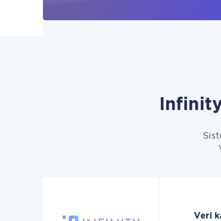
Infini
Sist
Veri k