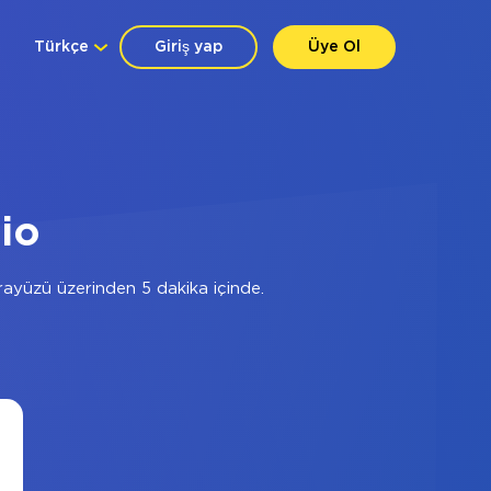
Türkçe
Giriş yap
Üye Ol
lio
ayüzü üzerinden 5 dakika içinde.