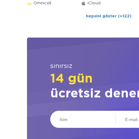
Omnicell
iCloud
hepsini göster (+122)
sınırsız
14 gün
ücretsiz dene