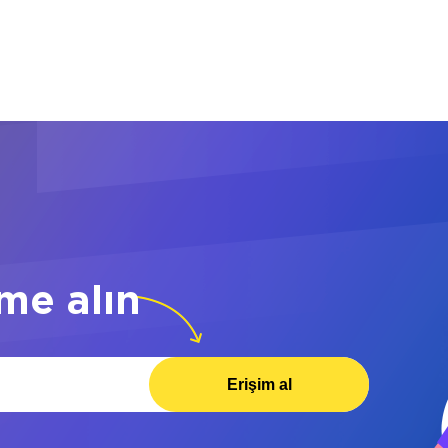
me alın
Erişim al