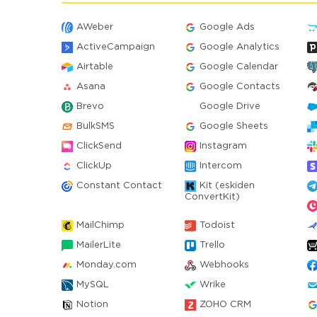
AWeber
Google Ads
ActiveCampaign
Google Analytics
Airtable
Google Calendar
Asana
Google Contacts
Brevo
Google Drive
BulkSMS
Google Sheets
ClickSend
Instagram
ClickUp
Intercom
Constant Contact
Kit (eskiden
ConvertKit)
MailChimp
Todoist
MailerLite
Trello
Monday.com
Webhooks
MySQL
Wrike
Notion
ZOHO CRM