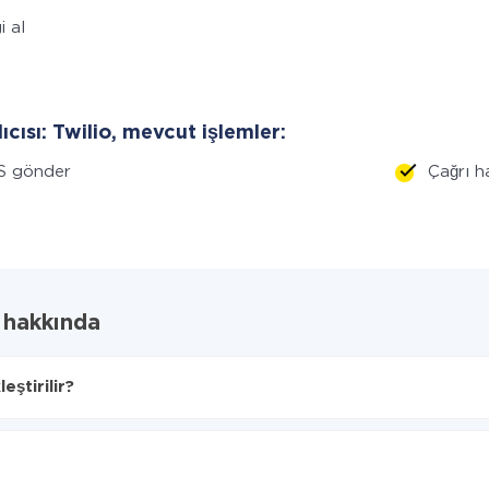
i al
lıcısı: Twilio, mevcut işlemler:
S gönder
Çağrı 
u hakkında
eştirilir?
nı seçin
e aktarılacaktır.