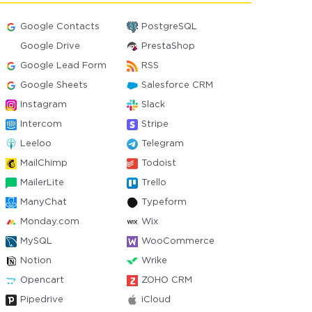
Google Contacts
PostgreSQL
Google Drive
PrestaShop
Google Lead Form
RSS
Google Sheets
Salesforce CRM
Instagram
Slack
Intercom
Stripe
Leeloo
Telegram
MailChimp
Todoist
MailerLite
Trello
ManyChat
Typeform
Monday.com
Wix
MySQL
WooCommerce
Notion
Wrike
Opencart
ZOHO CRM
Pipedrive
iCloud