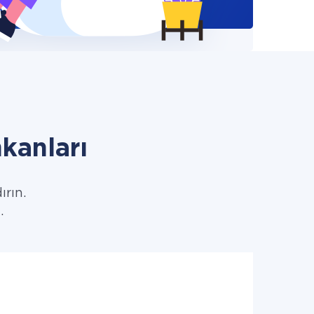
kanları
ırın.
.