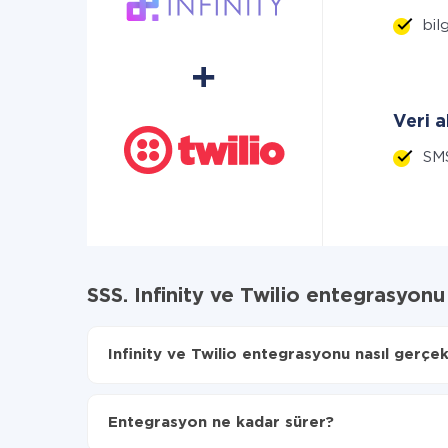
bilg
Veri a
SM
SSS. Infinity ve Twilio entegrasyon
Infinity ve Twilio entegrasyonu nasıl gerçekl
İlk olarak,
'ı ApiX-Drive
'a kaydetmeniz gerekir.
Infinity'den Twilio'ye hangi verilerin aktarılacağı
Entegrasyon ne kadar sürer?
Otomatik güncellemeyi aç
Artık veriler otomatik olarak Infinity'den Twilio'y