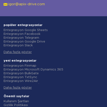
igor@apix-drive.com
popüler entegrasyonlar
Entegrasyon Google Sheets
Entegrasyon Facebook
Entegrasyon Telegram
Entegrasyon Google Drive
Entegrasyon Slack
Entegrasyon MailChimp
Daha fazla göster
Entegrasyon Gmail
Entegrasyon Trello
Entegrasyon ClickUp
yeni entegrasyonlar
Entegrasyon Airtable
Entegrasyon Finmap
Entegrasyon Google Contacts
Entegrasyon Microsoft Dynamics 365
Entegrasyon OpenAI (ChatGPT)
Entegrasyon BulkGate
Entegrasyon Instagram
Entegrasyon TxtSync
Entegrasyon ActiveCampaign
Entegrasyon Wire2Air
Entegrasyon Typeform
Entegrasyon Corezoid
Entegrasyon Salesforce CRM
Daha fazla göster
Entegrasyon Infobip
Entegrasyon Monday.com
Entegrasyon Instasent
Entegrasyon Notion
Entegrasyon AtomPark
Önemli sayfalar
Entegrasyon Stripe
Entegrasyon TXTImpact
Kullanım Şartları
Entegrasyon AWeber
Entegrasyon Campaign Monitor
Gizlilik Politikası
Entegrasyon Asana