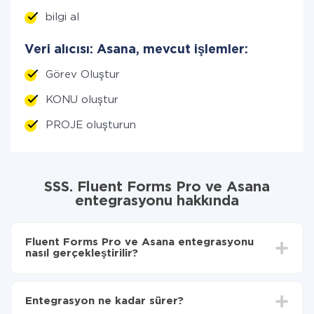
bilgi al
Veri alıcısı: Asana, mevcut işlemler:
Görev Oluştur
KONU oluştur
PROJE oluşturun
SSS. Fluent Forms Pro ve Asana
entegrasyonu hakkında
Fluent Forms Pro ve Asana entegrasyonu
nasıl gerçekleştirilir?
İlk olarak,
'ı ApiX-Drive
'a kaydetmeniz gerekir.
Fluent Forms Pro'den Asana'ye hangi verilerin
Entegrasyon ne kadar sürer?
aktarılacağını seçin