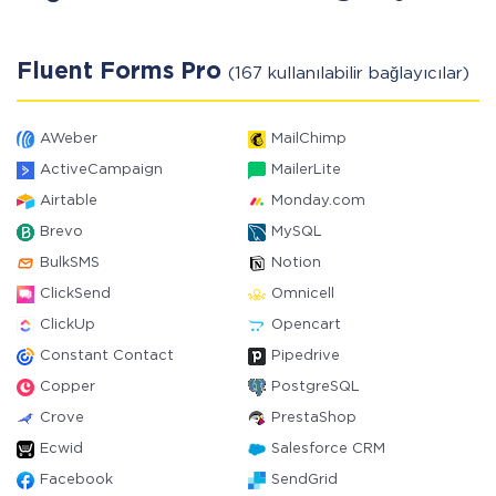
Fluent Forms Pro
(167 kullanılabilir bağlayıcılar)
AWeber
MailChimp
ActiveCampaign
MailerLite
Airtable
Monday.com
Brevo
MySQL
BulkSMS
Notion
ClickSend
Omnicell
ClickUp
Opencart
Constant Contact
Pipedrive
Copper
PostgreSQL
Crove
PrestaShop
Ecwid
Salesforce CRM
Facebook
SendGrid