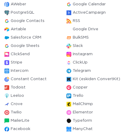
AWeber
Google Calendar
PostgreSQL
ActiveCampaign
Google Contacts
RSS
Airtable
Google Drive
Salesforce CRM
BulkSMS
Google Sheets
Slack
ClickSend
Instagram
Stripe
ClickUp
Intercom
Telegram
Constant Contact
Kit (eskiden ConvertKit)
Todoist
Copper
Leeloo
Trello
Crove
MailChimp
Twilio
Elementor
MailerLite
Typeform
Facebook
ManyChat