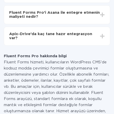
Otomatik güncellemeyi aç
Entegre etmek istediğiniz sisteme bağlı olarak kurulum
Artık veriler otomatik olarak Fluent Forms Pro'den
süresi 5 ile 30 dakika arasında değişebilir. Ortalama
Asana'ye aktarılacaktır.
Fluent Forms Pro'i Asana ile entegre etmenin
olarak, 10-15 dakika sürer.
maliyeti nedir?
Tüm işlevler tüm tarife planlarında mevcut olduğundan
entegrasyon için ödeme yapmanız gerekmez.
Apix-Drive'da kaç tane hazır entegrasyon
Hizmetimiz aracılığıyla yalnızca bir sisteminizden
var?
diğerine aktarılan veri miktarı için ödeme yaparsınız.
Ayda az miktarda veriye sahipseniz, ücretsiz bir plan
Şu anda Fluent Forms Pro ve Asana yanında 296 +
kullanabilir ve gerekirse ücretli bir plana geçebilirsiniz.
entegrasyonlarımız var
tarifeleri
hakkında daha fazla bilgi.
Fluent Forms Pro hakkında bilgi
Fluent Forms hizmeti, kullanıcıların WordPress CMS'de
kodsuz modda çevrimiçi formlar oluşturmasına ve
düzenlemesine yardımcı olur. Özellikle abonelik formları,
anketler, ödemeler, ilanlar, kayıtlar, çok sayfalı formlar
vb. Bu amaçlar için, kullanıcılar sürükle ve bırak
düzenleyicisini veya şablon dizinini kullanabilir. Fluent
Forms arayüzü, standart formlara ek olarak, koşullu
mantık ve etkileşimli formlar desteğiyle formlar
oluşturmanıza olanak tanır. Hizmet arayüzü üzerinden,