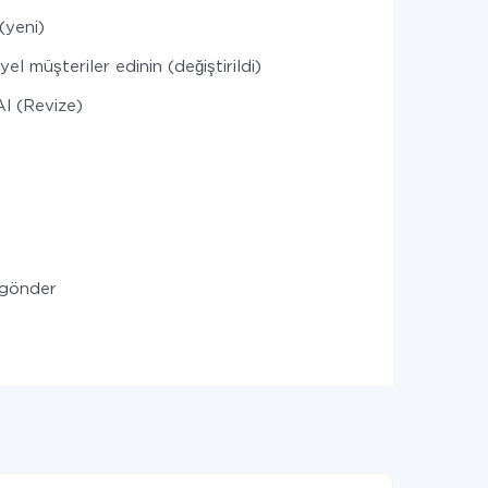
(yeni)
el müşteriler edinin (değiştirildi)
l (Revize)
i gönder