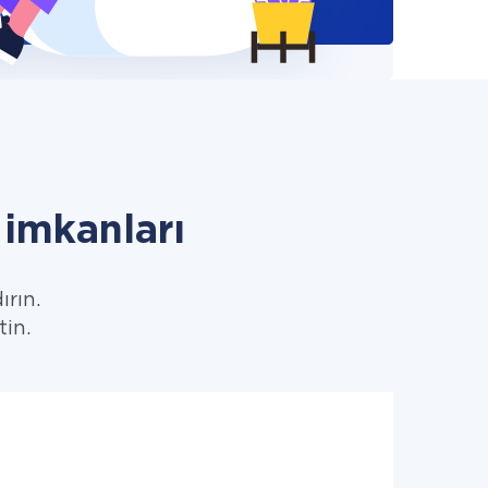
imkanları
ırın.
tin.