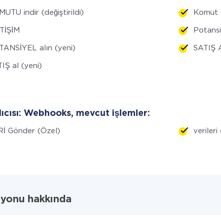
UTU indir (değiştirildi)
Komut 
TİŞİM
Potansiy
ANSİYEL alın (yeni)
SATIŞ A
IŞ al (yeni)
lıcısı: Webhooks, mevcut işlemler:
İ Gönder (Özel)
veriler
syonu hakkında