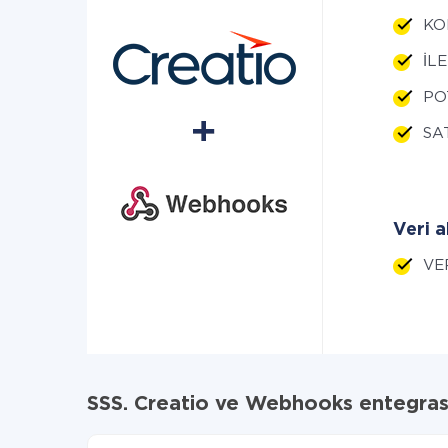
KOM
İLE
POT
SAT
Veri a
VER
SSS. Creatio ve Webhooks entegra