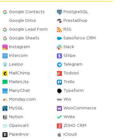
Google Contacts
PostgreSQL
Google Drive
PrestaShop
Google Lead Form
RSS
Google Sheets
Salesforce CRM
Instagram
Slack
Intercom
Stripe
Leeloo
Telegram
MailChimp
Todoist
MailerLite
Trello
ManyChat
Typeform
Monday.com
Wix
MySQL
WooCommerce
Notion
Wrike
Opencart
ZOHO CRM
Pipedrive
iCloud