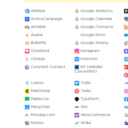
AWeber
Google Analytics
ActiveCampaign
Google Calendar
Airtable
Google Contacts
Asana
Google Drive
BulkSMS
Google Sheets
ClickSend
Instagram
ClickUp
Intercom
Constant Contact
Kit (eskiden
ConvertKit)
Leeloo
Trello
MailChimp
Twilio
MailerLite
Typeform
ManyChat
Wix
Monday.com
WooCommerce
Notion
Wrike