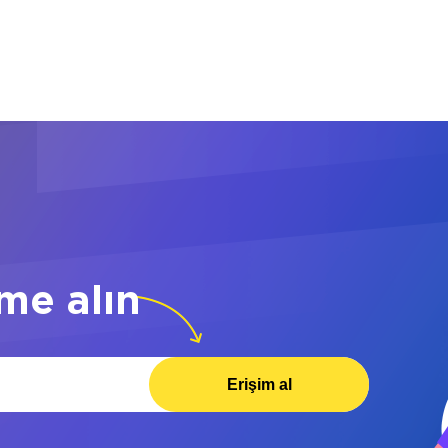
me alın
Erişim al