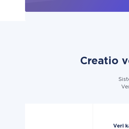
Creatio 
Sist
Ver
Veri k