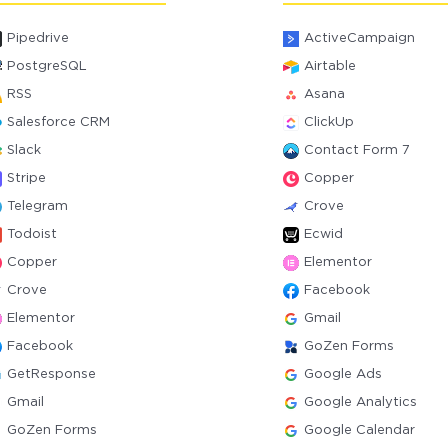
Pipedrive
ActiveCampaign
PostgreSQL
Airtable
RSS
Asana
Salesforce CRM
ClickUp
Slack
Contact Form 7
Stripe
Copper
Telegram
Crove
Todoist
Ecwid
Copper
Elementor
Crove
Facebook
Elementor
Gmail
Facebook
GoZen Forms
GetResponse
Google Ads
Gmail
Google Analytics
GoZen Forms
Google Calendar