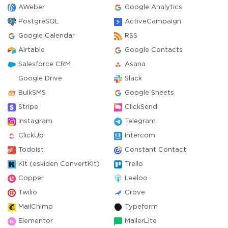
AWeber
Google Analytics
PostgreSQL
ActiveCampaign
Google Calendar
RSS
Airtable
Google Contacts
Salesforce CRM
Asana
Google Drive
Slack
BulkSMS
Google Sheets
Stripe
ClickSend
Instagram
Telegram
ClickUp
Intercom
Todoist
Constant Contact
Kit (eskiden ConvertKit)
Trello
Copper
Leeloo
Twilio
Crove
MailChimp
Typeform
Elementor
MailerLite