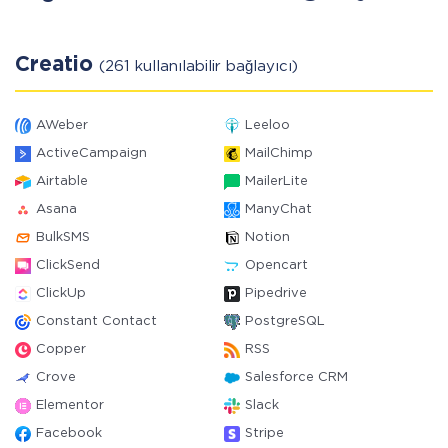
Creatio
(261 kullanılabilir bağlayıcı)
AWeber
Leeloo
ActiveCampaign
MailChimp
Airtable
MailerLite
Asana
ManyChat
BulkSMS
Notion
ClickSend
Opencart
ClickUp
Pipedrive
Constant Contact
PostgreSQL
Copper
RSS
Crove
Salesforce CRM
Elementor
Slack
Facebook
Stripe