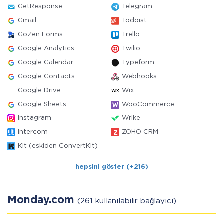
GetResponse
Telegram
Gmail
Todoist
GoZen Forms
Trello
Google Analytics
Twilio
Google Calendar
Typeform
Google Contacts
Webhooks
Google Drive
Wix
Google Sheets
WooCommerce
Instagram
Wrike
Intercom
ZOHO CRM
Kit (eskiden ConvertKit)
hepsini göster (+216)
Monday.com
(261 kullanılabilir bağlayıcı)