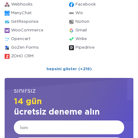
Webhooks
Facebook
ManyChat
Wix
GetResponse
Notion
WooCommerce
Gmail
Opencart
Wrike
GoZen Forms
Pipedrive
ZOHO CRM
hepsini göster (+216)
sınırsız
14 gün
ücretsiz deneme alın