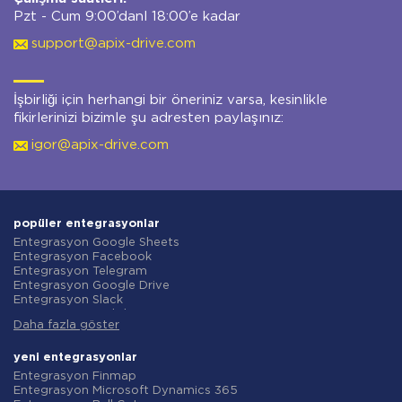
Pzt - Cum 9:00’danl 18:00’e kadar
support@apix-drive.com
İşbirliği için herhangi bir öneriniz varsa, kesinlikle
fikirlerinizi bizimle şu adresten paylaşınız:
igor@apix-drive.com
popüler entegrasyonlar
Entegrasyon Google Sheets
Entegrasyon Facebook
Entegrasyon Telegram
Entegrasyon Google Drive
Entegrasyon Slack
Entegrasyon MailChimp
Daha fazla göster
Entegrasyon Gmail
Entegrasyon Trello
Entegrasyon ClickUp
yeni entegrasyonlar
Entegrasyon Airtable
Entegrasyon Finmap
Entegrasyon Google Contacts
Entegrasyon Microsoft Dynamics 365
Entegrasyon OpenAI (ChatGPT)