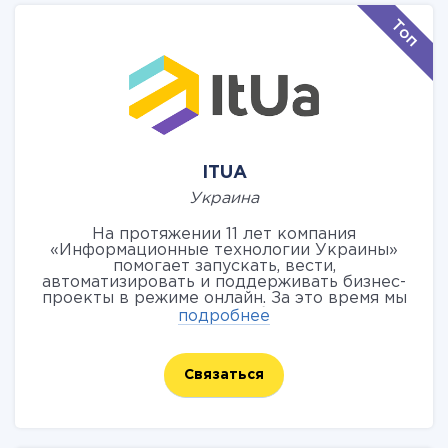
ITUA
Украина
На протяжении 11 лет компания
«Информационные технологии Украины»
помогает запускать, вести,
автоматизировать и поддерживать бизнес-
проекты в режиме онлайн. За это время мы
зарекомендовали себя надежным
подробнее
партнёром для 300 клиентов, успешно
реализовав им более чем 500 проектов.
Наша основная задача – поддерживать
Связаться
действующие проекты и развивать новые!