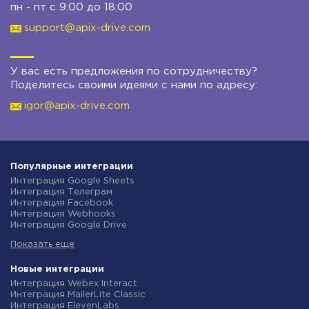
пн - пт с 9:00 до 18:00
support@apix-drive.com
У вас есть предложения по сотрудничеству?
Поделитесь своими идеями с нами по адресу:
igor@apix-drive.com
Популярные интеграции
Интеграция Google Sheets
Интеграция Телеграм
Интеграция Facebook
Интеграция Webhooks
Интеграция Google Drive
Интеграция Opencart
Показать еще
Интеграция Gmail
Интеграция Rozetka
Интеграция Новая Почта
Новые интеграции
Интеграция Binotel
Интеграция Webex Interact
Интеграция OpenAI (ChatGPT)
Интеграция MailerLite Classic
Интеграция Prom
Интеграция ElevenLabs