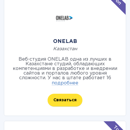
ONELAB
Казахстан
Веб-студия ONELAB одна из лучших в
Казахстане студий, обладающих
компетенциями в разработке и внедрении
сайтов и порталов любого уровня
сложности. У нас в штате работает 16
человек, из которых 6 аттестованных 1С-
подробнее
Битриксом специалистов. Мы —
разработчики #1 на платформе 1С-Битрикс в
Казахстане. Технической стороной развития
Связаться
и сопровождением сайтов занимается
подразделение, именуемое ONEHOST.kz. В
режиме 24/7 мы отвечаем на технические
вопросы и решаем проблемы клиентов.
Головной офис веб-студии ONELAB
расположен в г. Усть-Каменогорск. Но мы
работаем с заказчиками из всех крупных