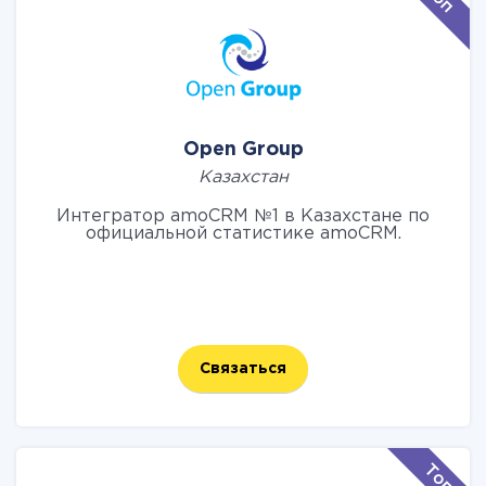
городов Республики Казахстан. Среди
клиентов студии — стартапы, нефтяные
компании, государственные учреждения,
промышленные предприятия и e-commerce
из Нур-Султана, Атырау, Алматы и других
городов. С каждым городом имеется связь
по прямому телефонному номеру.
Open Group
Казахстан
Интегратор amoCRM №1 в Казахстане по
официальной статистике amoCRM.
Связаться