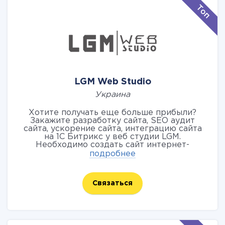
LGM Web Studio
Украина
Хотите получать еще больше прибыли?
Закажите разработку сайта, SEO аудит
сайта, ускорение сайта, интеграцию сайта
на 1С Битрикс у веб студии LGM.
Необходимо создать сайт интернет-
магазина на платформе 1с Битрикс. Почему
подробнее
1С-Битрикс? Это первая платформа, которая
использует композитную технологию
(композитный сайт) - быстрая скорость
Связаться
загрузки сайта даже при высоких нагрузках
(одновременное посещение сайта 3 000
посетителей).