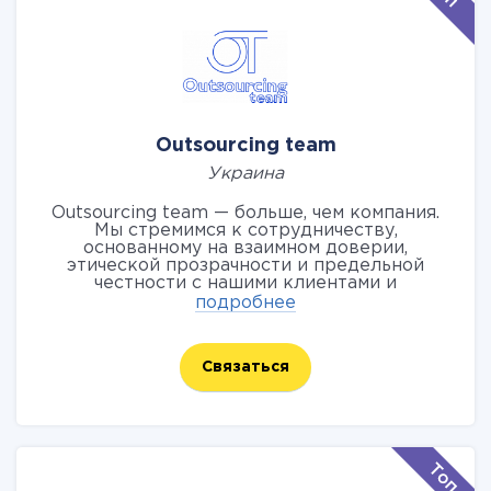
Outsourcing team
Украина
Outsourcing team — больше, чем компания.
Мы стремимся к сотрудничеству,
основанному на взаимном доверии,
этической прозрачности и предельной
честности с нашими клиентами и
сотрудниками. Outsourcing team — компания
подробнее
полного цикла, предоставляющая услуги по
разработке сайтов, веб-дизайну, услуги
маркетинга в социальных сетях, рекламы,
Связаться
поисковой оптимизации сайта. Работая с
нами, вы получаете ежедневную поддержку
наших специалистов и консультации по
ведению бизнеса. Каждый проект мы
рассматриваем, как собственный. Стратегии
и индивидуально разработанные нашими
специалистами решения для бизнеса