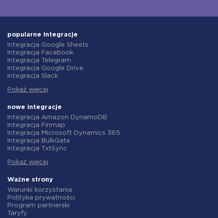
popularne integracje
Integracja Google Sheets
Integracja Facebook
Integracja Telegram
Integracja Google Drive
Integracja Slack
Integracja MailChimp
Pokaż więcej
Integracja Gmail
Integracja Trello
Integracja ClickUp
nowe integracje
Integracja Airtable
Integracja Amazon DynamoDB
Integracja Google Contacts
Integracja Finmap
Integracja OpenAI (ChatGPT)
Integracja Microsoft Dynamics 365
Integracja Instagram
Integracja BulkGate
Integracja ActiveCampaign
Integracja TxtSync
Integracja Typeform
Integracja Wire2Air
Integracja Salesforce CRM
Pokaż więcej
Integracja Corezoid
Integracja Monday.com
Integracja Infobip
Integracja Notion
Integracja Instasent
Ważne strony
Integracja Stripe
Integracja AtomPark
Warunki korzystania
Integracja AWeber
Integracja TXTImpact
Polityka prywatności
Integracja Asana
Integracja Campaign Monitor
Program partnerski
Integracja ZOHO CRM
Integracja CM.com
Taryfy
Integracja Webhooks