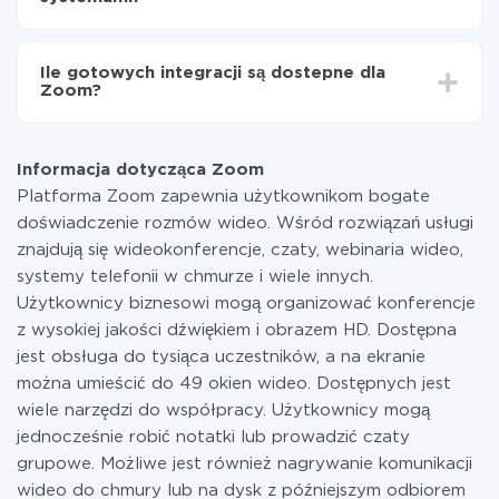
minut.
Włącz aktualizację
Teraz dane będą automatycznie przesyłane z
Za właśnie integrację nie musisz płacić nic, a cała
jednego systemu do drugiego
funkcjonalność jest dostępna we wszystkich taryfach.
Ile gotowych integracji są dostepne dla
Płacisz tylko za ilość danych, która faktycznie jest
Zoom?
przekazywana z jednego z Twoich systemów do
drugiego za pośrednictwem naszej usługi. Jeśli
Po integracji z Zoom dostępne będą integracje z
dysponujesz niewielką ilością danych miesięcznie,
innymi systemami. W tej chwili gotowych integracji:
możesz bezpiecznie skorzystać z darmowej taryfy lub
Informacja dotycząca Zoom
335.
w razie potrzeby przełączyć się na płatną. Więcej
Platforma Zoom zapewnia użytkownikom bogate
informacji o
taryfach
.
doświadczenie rozmów wideo. Wśród rozwiązań usługi
znajdują się wideokonferencje, czaty, webinaria wideo,
systemy telefonii w chmurze i wiele innych.
Użytkownicy biznesowi mogą organizować konferencje
z wysokiej jakości dźwiękiem i obrazem HD. Dostępna
jest obsługa do tysiąca uczestników, a na ekranie
można umieścić do 49 okien wideo. Dostępnych jest
wiele narzędzi do współpracy. Użytkownicy mogą
jednocześnie robić notatki lub prowadzić czaty
grupowe. Możliwe jest również nagrywanie komunikacji
wideo do chmury lub na dysk z późniejszym odbiorem