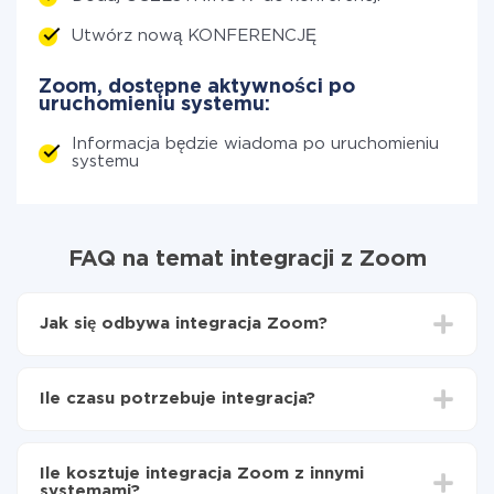
Utwórz nową KONFERENCJĘ
Zoom, dostępne aktywności po
uruchomieniu systemu:
Informacja będzie wiadoma po uruchomieniu
systemu
FAQ na temat integracji z Zoom
Jak się odbywa integracja Zoom?
Po integracji z Zoom, aby rozpocząć, musisz
zarejestrować się w ApiX-Drive
Ile czasu potrzebuje integracja?
Następnie wybierz w interfejsie webowym, z
którym serwisem chcesz zintegrować Zoom
W zależności od systemu, z którym będziesz
(aktualnie dostępne 335 gotowe konektory)
integrować, czas konfiguracji może się różnić i wynosić
Wybierz, które dane chcesz przenieść z jednego
Ile kosztuje integracja Zoom z innymi
od 5 do 30 minut. Konfiguracja zajmuje średnio 10-15
systemu do drugiego
systemami?