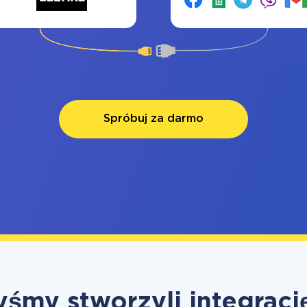
Spróbuj za darmo
yśmy stworzyli integrację