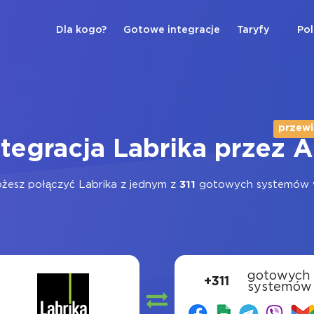
Dla kogo?
Gotowe integracje
Taryfy
Pol
przew
ntegracja Labrika przez A
ożesz połączyć Labrika z jednym z
311
gotowych systemów w
gotowych
+311
systemów