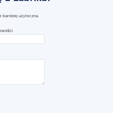
e bardziej użyteczna.
owości