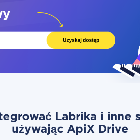
wy
Uzyskaj dostęp
tegrować Labrika i inne
używając ApiX Drive