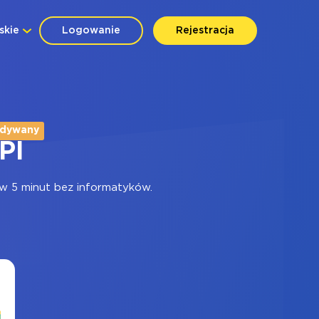
skie
Logowanie
Rejestracja
idywany
PI
 5 minut bez informatyków.