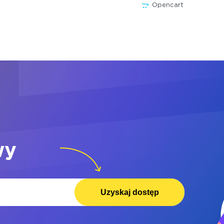
Opencart
wy
Uzyskaj dostęp