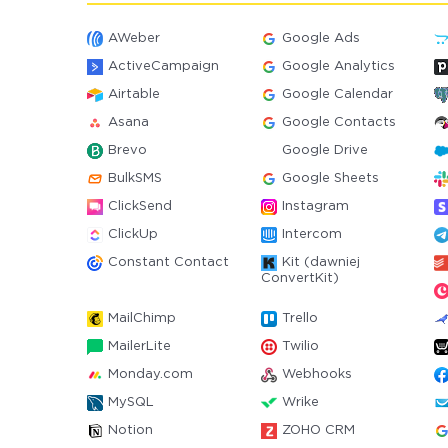
AWeber
Google Ads
ActiveCampaign
Google Analytics
Airtable
Google Calendar
Asana
Google Contacts
Brevo
Google Drive
BulkSMS
Google Sheets
ClickSend
Instagram
ClickUp
Intercom
Constant Contact
Kit (dawniej
ConvertKit)
MailChimp
Trello
MailerLite
Twilio
Monday.com
Webhooks
MySQL
Wrike
Notion
ZOHO CRM