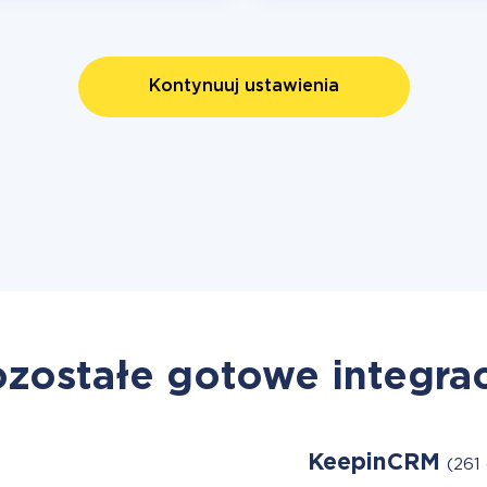
Kontynuuj ustawienia
zostałe gotowe integra
KeepinCRM
(261