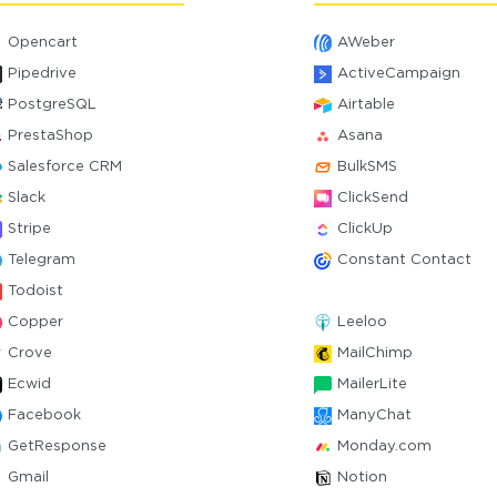
Opencart
AWeber
Pipedrive
ActiveCampaign
PostgreSQL
Airtable
PrestaShop
Asana
Salesforce CRM
BulkSMS
Slack
ClickSend
Stripe
ClickUp
Telegram
Constant Contact
Todoist
Copper
Leeloo
Crove
MailChimp
Ecwid
MailerLite
Facebook
ManyChat
GetResponse
Monday.com
Gmail
Notion