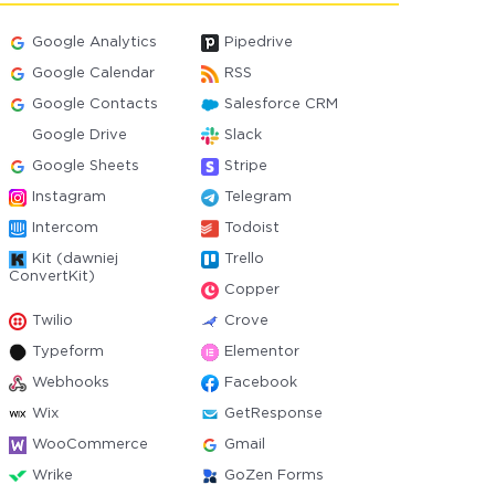
Google Analytics
Pipedrive
Google Calendar
RSS
Google Contacts
Salesforce CRM
Google Drive
Slack
Google Sheets
Stripe
Instagram
Telegram
Intercom
Todoist
Kit (dawniej
Trello
ConvertKit)
Copper
Twilio
Crove
Typeform
Elementor
Webhooks
Facebook
Wix
GetResponse
WooCommerce
Gmail
Wrike
GoZen Forms