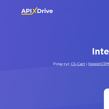
Int
Połączyć
CS-Cart
i
KeepinCR