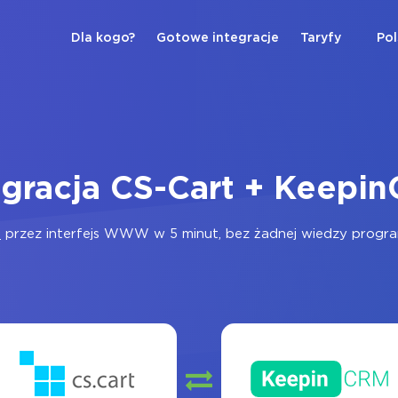
Dla kogo?
Gotowe integracje
Taryfy
Pol
egracja CS-Cart + Keepi
M
przez interfejs WWW w 5 minut, bez żadnej wiedzy programi