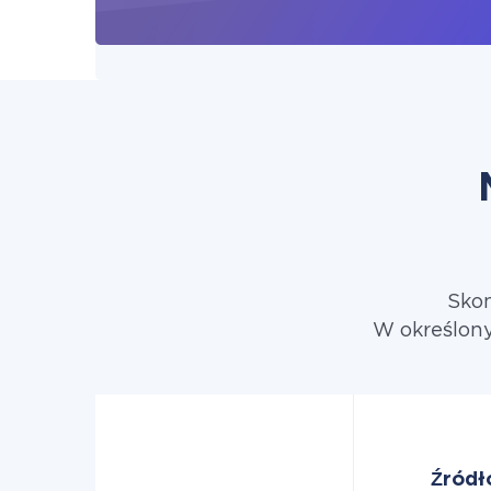
Skon
W określony
Źródł