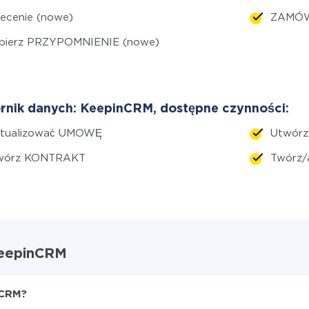
ecenie (nowe)
ZAMÓWI
bierz PRZYPOMNIENIE (nowe)
rnik danych: KeepinCRM, dostępne czynności:
ktualizować UMOWĘ
Utwór
wórz KONTRAKT
Twórz/
 KeepinCRM
nCRM?