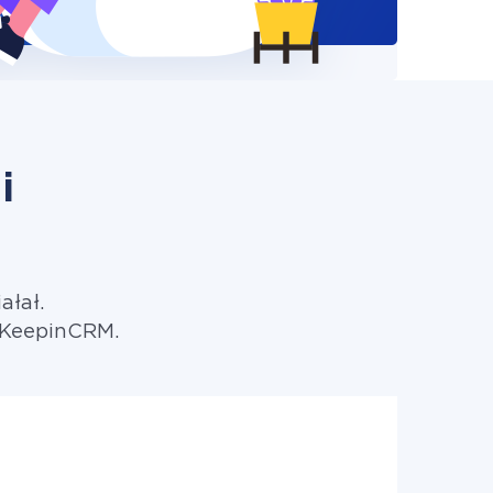
i
ałał.
o KeepinCRM.