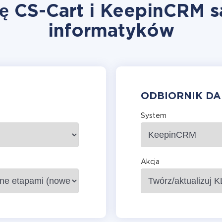
ję CS-Cart i KeepinCRM s
informatyków
ODBIORNIK D
System
Akcja