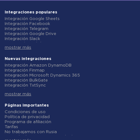
Integraciones populares
Integración Google Sheets
Integración Facebook
Integración Telegram
Integración Google Drive
Integración Slack
Integración MailChimp
mostrar más
Integración Gmail
Integración Trello
Integración ClickUp
Nuevas integraciones
Integración Airtable
Integración Amazon DynamoDB
Integración Google Contacts
Integración Finmap
Integración OpenAI (ChatGPT)
Integración Microsoft Dynamics 365
Integración Instagram
Integración BulkGate
Integración ActiveCampaign
Integración TxtSync
Integración Typeform
Integración Wire2Air
Integración Salesforce CRM
mostrar más
Integración Corezoid
Integración Monday.com
Integración Infobip
Integración Notion
Integración Instasent
Páginas importantes
Integración Stripe
Integración AtomPark
Condiciones de uso
Integración AWeber
Integración TXTImpact
Política de privacidad
Integración Asana
Integración Campaign Monitor
Programa de afiliación
Integración ZOHO CRM
Integración CM.com
Tarifas
Integración Webhooks
Integración D7 Networks
No trabajamos con Rusia
Integración GetResponse
Integración SMS.to
Acuerdo de procesamiento de datos
Integración WooCommerce