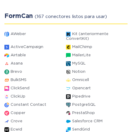
FormCan
(167 conectores listos para usar)
AWeber
Kit (anteriormente
ConvertKit)
ActiveCampaign
MailChimp
Airtable
MailerLite
Asana
MySQL
Brevo
Notion
BulkSMS
Omnicell
ClickSend
Opencart
ClickUp
Pipedrive
Constant Contact
PostgreSQL
Copper
PrestaShop
Crove
Salesforce CRM
Ecwid
SendGrid