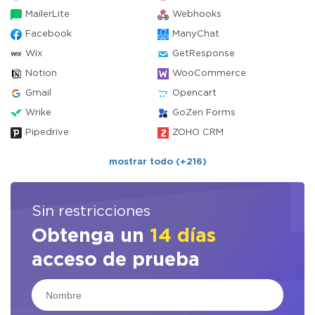
MailerLite
Webhooks
Facebook
ManyChat
Wix
GetResponse
Notion
WooCommerce
Gmail
Opencart
Wrike
GoZen Forms
Pipedrive
ZOHO CRM
mostrar todo (+216)
Sin restricciones
Obtenga un
14 días
acceso de prueba