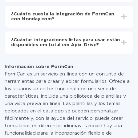
Monday.com
Dependiendo del sistema con el que usted hará la
Active la actualización automática
integración, el tiempo de configuración puede variar y
Ahora los datos se transferirán automáticamente
¿Cuánto cuesta la integración de FormCan
oscilar entre 5 y 30 minutos. En promedio, la
de FormCan a Monday.com
con Monday.com?
configuración tarda entre 10 y 15 minutos.
No es necesario pagar nada por la integración en sí, y
toda las funcionalidades están disponibles en todas las
¿Cuántas integraciones listas para usar están
tarifas. Usted solo paga por la cantidad de datos que
disponibles em total em Apix-Drive?
realmente se transfieren de uno de sus sistemas a otro
a través de nuestro servicio. Si usted tiene una
Por el momento, tenemos listas para usar296 +
pequeña cantidad de datos por mes, puede usar de
integraciones además de FormCan y Monday.com
manera segura un plan de tarifa gratuita o cambiar a
Información sobre FormCan
uno de pago, si es necesario. Más detalles sobre
FormCan es un servicio en línea con un conjunto de
tarifas
.
herramientas para crear y editar formularios. Ofrece a
los usuarios un editor funcional con una serie de
características, incluida una biblioteca de plantillas y
una vista previa en línea. Las plantillas y los temas
colocados en el catálogo se pueden personalizar
fácilmente y, con la ayuda del servicio, puede crear
formularios en diferentes idiomas. También hay una
funcionalidad para la incorporación flexible de