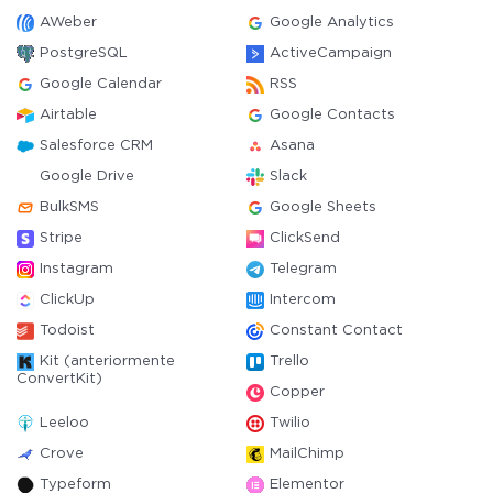
AWeber
Google Analytics
PostgreSQL
ActiveCampaign
Google Calendar
RSS
Airtable
Google Contacts
Salesforce CRM
Asana
Google Drive
Slack
BulkSMS
Google Sheets
Stripe
ClickSend
Instagram
Telegram
ClickUp
Intercom
Todoist
Constant Contact
Kit (anteriormente
Trello
ConvertKit)
Copper
Leeloo
Twilio
Crove
MailChimp
Typeform
Elementor