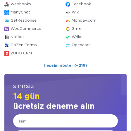
Webhooks
Facebook
ManyChat
Wix
GetResponse
Monday.com
WooCommerce
Gmail
Notion
Wrike
GoZen Forms
Opencart
ZOHO CRM
hepsini göster (+216)
sınırsız
14 gün
ücretsiz deneme alın