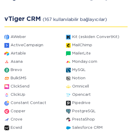
vTiger CRM
(167 kullanılabilir bağlayıcılar)
AWeber
Kit (eskiden ConvertKit)
ActiveCampaign
MailChimp
Airtable
MailerLite
Asana
Monday.com
Brevo
MySQL
BulkSMS
Notion
ClickSend
Omnicell
ClickUp
Opencart
Constant Contact
Pipedrive
Copper
PostgreSQL
Crove
PrestaShop
Ecwid
Salesforce CRM