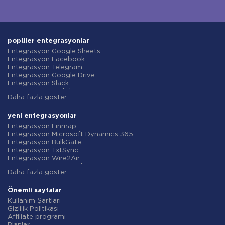
popüler entegrasyonlar
Entegrasyon Google Sheets
Entegrasyon Facebook
Entegrasyon Telegram
Entegrasyon Google Drive
Entegrasyon Slack
Entegrasyon MailChimp
Daha fazla göster
Entegrasyon Gmail
Entegrasyon Trello
Entegrasyon ClickUp
yeni entegrasyonlar
Entegrasyon Airtable
Entegrasyon Finmap
Entegrasyon Google Contacts
Entegrasyon Microsoft Dynamics 365
Entegrasyon OpenAI (ChatGPT)
Entegrasyon BulkGate
Entegrasyon Instagram
Entegrasyon TxtSync
Entegrasyon ActiveCampaign
Entegrasyon Wire2Air
Entegrasyon Typeform
Entegrasyon Corezoid
Entegrasyon Salesforce CRM
Daha fazla göster
Entegrasyon Infobip
Entegrasyon Monday.com
Entegrasyon Instasent
Entegrasyon Notion
Entegrasyon AtomPark
Önemli sayfalar
Entegrasyon Stripe
Entegrasyon TXTImpact
Kullanım Şartları
Entegrasyon AWeber
Entegrasyon Campaign Monitor
Gizlilik Politikası
Entegrasyon Asana
Entegrasyon CM.com
Affiliate programı
Entegrasyon ZOHO CRM
Entegrasyon D7 Networks