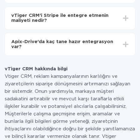
Otomatik güncellemeyi aç
Entegre etmek istediğiniz sisteme bağlı olarak kurulum
Artık veriler otomatik olarak vTiger CRM'den
süresi 5 ile 30 dakika arasında değişebilir. Ortalama
Stripe'ye aktarılacaktır.
vTiger CRM'i Stripe ile entegre etmenin
olarak, 10-15 dakika sürer.
maliyeti nedir?
Tüm işlevler tüm tarife planlarında mevcut olduğundan
entegrasyon için ödeme yapmanız gerekmez.
Apix-Drive'da kaç tane hazır entegrasyon
Hizmetimiz aracılığıyla yalnızca bir sisteminizden
var?
diğerine aktarılan veri miktarı için ödeme yaparsınız.
Ayda az miktarda veriye sahipseniz, ücretsiz bir plan
Şu anda vTiger CRM ve Stripe yanında 296 +
kullanabilir ve gerekirse ücretli bir plana geçebilirsiniz.
entegrasyonlarımız var
tarifeleri
hakkında daha fazla bilgi.
vTiger CRM hakkında bilgi
Vtiger CRM, reklam kampanyalarının karlılığını ve
ziyaretçilerin siparişe dönüşmesini artırmanızı sağlayan
bir sistemdir. Onun yardımıyla, markaya müşteri
sadakatini artırabilir ve mevcut karşı taraflarla etkili
ilişkiler kurabilir ve potansiyel alıcılarla çalışabilirsiniz.
Müşterilerle çalışma geçmişine erişim, aramalar ve
bunlarla ilgili bilgileri görme yeteneği, ziyaretçinin
ihtiyaçlarını olabildiğince doğru bir şekilde yanıtlamanıza
ve bilinçli kararlar vermenize olanak tanır. Vtiger