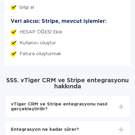
bilgi al
Veri alıcısı: Stripe, mevcut işlemler:
HESAP ÖĞESİ Ekle
Kullanıcı oluştur
Fatura oluşturmak
SSS. vTiger CRM ve Stripe entegrasyonu
hakkında
vTiger CRM ve Stripe entegrasyonu nasıl
gerçekleştirilir?
İlk olarak,
'ı ApiX-Drive
'a kaydetmeniz gerekir.
vTiger CRM'den Stripe'ye hangi verilerin
Entegrasyon ne kadar sürer?
aktarılacağını seçin