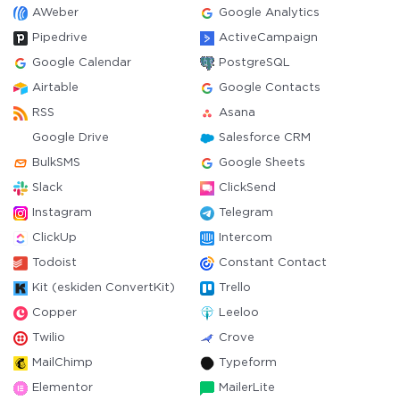
AWeber
Google Analytics
Pipedrive
ActiveCampaign
Google Calendar
PostgreSQL
Airtable
Google Contacts
RSS
Asana
Google Drive
Salesforce CRM
BulkSMS
Google Sheets
Slack
ClickSend
Instagram
Telegram
ClickUp
Intercom
Todoist
Constant Contact
Kit (eskiden ConvertKit)
Trello
Copper
Leeloo
Twilio
Crove
MailChimp
Typeform
Elementor
MailerLite