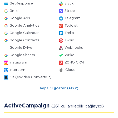
GetResponse
Slack
Gmail
Stripe
Google Ads
Telegram
Google Analytics
Todoist
Google Calendar
Trello
Google Contacts
Twilio
Google Drive
Webhooks
Google Sheets
Wrike
Instagram
ZOHO CRM
Intercom
iCloud
Kit (eskiden ConvertKit)
hepsini göster (+122)
ActiveCampaign
(261 kullanılabilir bağlayıcı)