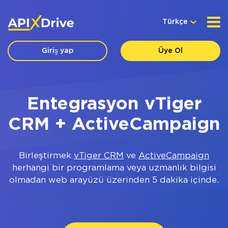
Türkçe
Giriş yap
Üye Ol
Entegrasyon vTiger
CRM + ActiveCampaign
Birleştirmek
vTiger CRM
ve
ActiveCampaign
herhangi bir programlama veya uzmanlık bilgisi
olmadan web arayüzü üzerinden 5 dakika içinde.