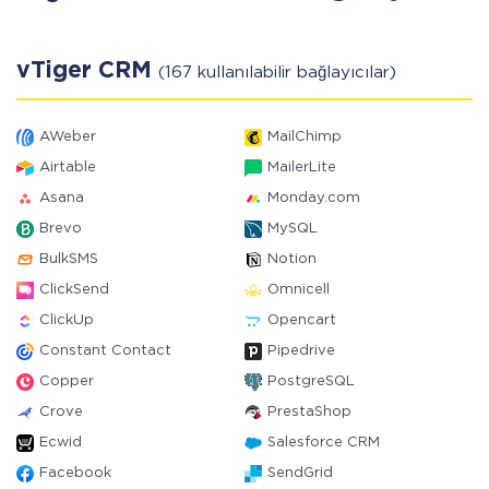
vTiger CRM
(167 kullanılabilir bağlayıcılar)
AWeber
MailChimp
Airtable
MailerLite
Asana
Monday.com
Brevo
MySQL
BulkSMS
Notion
ClickSend
Omnicell
ClickUp
Opencart
Constant Contact
Pipedrive
Copper
PostgreSQL
Crove
PrestaShop
Ecwid
Salesforce CRM
Facebook
SendGrid