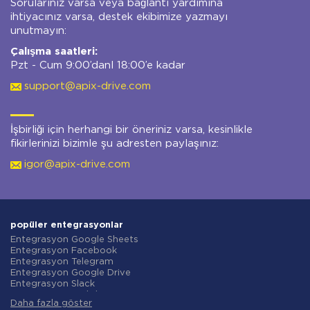
Sorularınız varsa veya bağlantı yardımına
ihtiyacınız varsa, destek ekibimize yazmayı
unutmayın:
Çalışma saatleri:
Pzt - Cum 9:00’danl 18:00’e kadar
support@apix-drive.com
İşbirliği için herhangi bir öneriniz varsa, kesinlikle
fikirlerinizi bizimle şu adresten paylaşınız:
igor@apix-drive.com
popüler entegrasyonlar
Entegrasyon Google Sheets
Entegrasyon Facebook
Entegrasyon Telegram
Entegrasyon Google Drive
Entegrasyon Slack
Entegrasyon MailChimp
Daha fazla göster
Entegrasyon Gmail