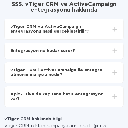
SSS. vTiger CRM ve ActiveCampaign
entegrasyonu hakkında
vTiger CRM ve ActiveCampaign
entegrasyonu nasıl gerçekleştirilir?
İlk olarak,
'ı ApiX-Drive
'a kaydetmeniz gerekir.
vTiger CRM'den ActiveCampaign'ye hangi verilerin
Entegrasyon ne kadar sürer?
aktarılacağını seçin
Otomatik güncellemeyi aç
Entegre etmek istediğiniz sisteme bağlı olarak kurulum
Artık veriler otomatik olarak vTiger CRM'den
süresi 5 ile 30 dakika arasında değişebilir. Ortalama
ActiveCampaign'ye aktarılacaktır.
vTiger CRM'i ActiveCampaign ile entegre
olarak, 10-15 dakika sürer.
etmenin maliyeti nedir?
Tüm işlevler tüm tarife planlarında mevcut olduğundan
entegrasyon için ödeme yapmanız gerekmez.
Apix-Drive'da kaç tane hazır entegrasyon
Hizmetimiz aracılığıyla yalnızca bir sisteminizden
var?
diğerine aktarılan veri miktarı için ödeme yaparsınız.
Ayda az miktarda veriye sahipseniz, ücretsiz bir plan
Şu anda vTiger CRM ve ActiveCampaign yanında 296
kullanabilir ve gerekirse ücretli bir plana geçebilirsiniz.
+ entegrasyonlarımız var
tarifeleri
hakkında daha fazla bilgi.
vTiger CRM hakkında bilgi
Vtiger CRM, reklam kampanyalarının karlılığını ve