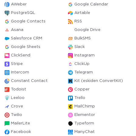
AWeber
Google Calendar
PostgreSQL
Airtable
Google Contacts
RSS
Asana
Google Drive
Salesforce CRM
BulkSMS
Google Sheets
Slack
ClickSend
Instagram
Stripe
ClickUp
Intercom
Telegram
Constant Contact
Kit (eskiden ConvertKit)
Todoist
Copper
Leeloo
Trello
Crove
MailChimp
Twilio
Elementor
MailerLite
Typeform
Facebook
ManyChat