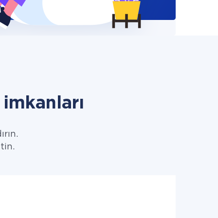
imkanları
ırın.
tin.