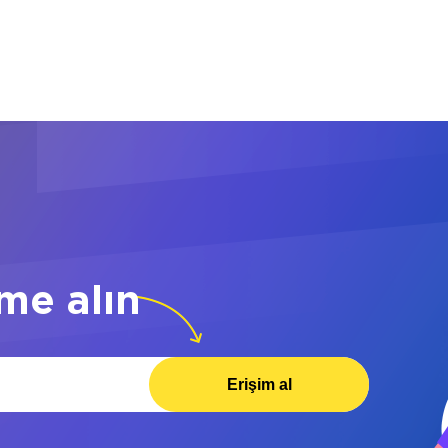
me alın
Erişim al