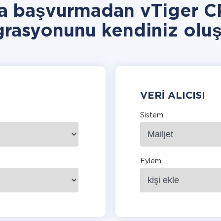
a başvurmadan vTiger C
grasyonunu kendiniz oluş
VERI ALICISI
Sistem
Eylem