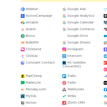
AWeber
Google Ads
ActiveCampaign
Google Analytics
Airtable
Google Calendar
Asana
Google Contacts
Brevo
Google Drive
BulkSMS
Google Sheets
ClickSend
Instagram
ClickUp
Intercom
Constant Contact
Kit (eskiden
ConvertKit)
MailChimp
Trello
MailerLite
Twilio
Monday.com
Webhooks
MySQL
Wrike
Notion
ZOHO CRM