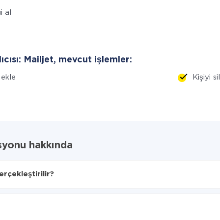
i al
lıcısı: Mailjet, mevcut işlemler:
i ekle
Kişiyi s
syonu hakkında
rçekleştirilir?
lacağını seçin
ljet'ye aktarılacaktır.