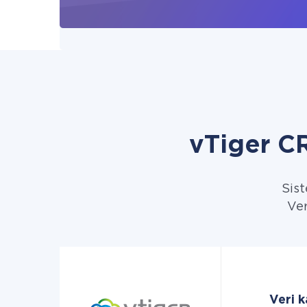
vTiger C
Sist
Ver
Veri 