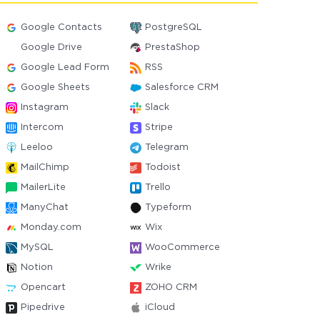
Google Contacts
PostgreSQL
Google Drive
PrestaShop
Google Lead Form
RSS
Google Sheets
Salesforce CRM
Instagram
Slack
Intercom
Stripe
Leeloo
Telegram
MailChimp
Todoist
MailerLite
Trello
ManyChat
Typeform
Monday.com
Wix
MySQL
WooCommerce
Notion
Wrike
Opencart
ZOHO CRM
Pipedrive
iCloud