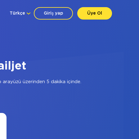
Türkçe
Giriş yap
Üye Ol
iljet
arayüzü üzerinden 5 dakika içinde.