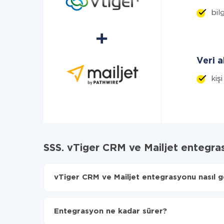
bilg
Veri a
kiş
SSS. vTiger CRM ve Mailjet entegra
vTiger CRM ve Mailjet entegrasyonu nasıl ge
İlk olarak,
'ı ApiX-Drive
'a kaydetmeniz gerekir.
vTiger CRM'den Mailjet'ye hangi verilerin aktarı
Entegrasyon ne kadar sürer?
Otomatik güncellemeyi aç
Artık veriler otomatik olarak vTiger CRM'den Mai