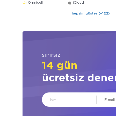
Omnicell
iCloud
hepsini göster (+122)
sınırsız
14 gün
ücretsiz dene