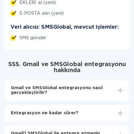
EKLERI al (yeni)
E-POSTA alın (yeni)
Veri alıcısı: SMSGlobal, mevcut işlemler:
SMS gönder
SSS. Gmail ve SMSGlobal entegrasyonu
hakkında
Gmail ve SMSGlobal entegrasyonu nasıl
gerçekleştirilir?
İlk olarak,
'ı ApiX-Drive
'a kaydetmeniz gerekir.
Gmail'den SMSGlobal'ye hangi verilerin aktarılacağını
Entegrasyon ne kadar sürer?
seçin
Otomatik güncellemeyi aç
Entegre etmek istediğiniz sisteme bağlı olarak kurulum
Artık veriler otomatik olarak Gmail'den
süresi 5 ile 30 dakika arasında değişebilir. Ortalama
SMSGlobal'ye aktarılacaktır.
Gmail'i SMSGlobal ile entegre etmenin