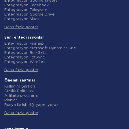
Entegrasyon Google Sheets
Entegrasyon Facebook
Entegrasyon Telegram
Entegrasyon Google Drive
Entegrasyon Slack
Entegrasyon MailChimp
Daha fazla göster
Entegrasyon Gmail
Entegrasyon Trello
Entegrasyon ClickUp
yeni entegrasyonlar
Entegrasyon Airtable
Entegrasyon Finmap
Entegrasyon Google Contacts
Entegrasyon Microsoft Dynamics 365
Entegrasyon OpenAI (ChatGPT)
Entegrasyon BulkGate
Entegrasyon Instagram
Entegrasyon TxtSync
Entegrasyon ActiveCampaign
Entegrasyon Wire2Air
Entegrasyon Typeform
Entegrasyon Corezoid
Entegrasyon Salesforce CRM
Daha fazla göster
Entegrasyon Infobip
Entegrasyon Monday.com
Entegrasyon Instasent
Entegrasyon Notion
Entegrasyon AtomPark
Önemli sayfalar
Entegrasyon Stripe
Entegrasyon TXTImpact
Kullanım Şartları
Entegrasyon AWeber
Entegrasyon Campaign Monitor
Gizlilik Politikası
Entegrasyon Asana
Entegrasyon CM.com
Affiliate programı
Entegrasyon ZOHO CRM
Entegrasyon D7 Networks
Planlar
Entegrasyon Webhooks
Entegrasyon SMS.to
Rusya ile işbirliği yapmıyoruz
Entegrasyon GetResponse
Entegrasyon SMSGlobal
Veri işleme sözleşmesi
Entegrasyon WooCommerce
Entegrasyon Textlocal
Daha fazla göster
iade politikasi
Entegrasyon Pipedrive
Entegrasyon ShoutOUT
Bireysel gelişim
Entegrasyon Google Calendar
Entegrasyon Apifonica
Ortaklık Programı Koşulları
Entegrasyon Opencart
Entegrasyon SMSAPI
Hakkında