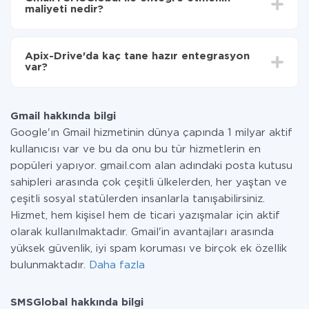
olarak, 10-15 dakika sürer.
maliyeti nedir?
Tüm işlevler tüm tarife planlarında mevcut olduğundan
entegrasyon için ödeme yapmanız gerekmez.
Apix-Drive'da kaç tane hazır entegrasyon
Hizmetimiz aracılığıyla yalnızca bir sisteminizden
var?
diğerine aktarılan veri miktarı için ödeme yaparsınız.
Ayda az miktarda veriye sahipseniz, ücretsiz bir plan
Şu anda Gmail ve SMSGlobal yanında 296 +
kullanabilir ve gerekirse ücretli bir plana geçebilirsiniz.
entegrasyonlarımız var
tarifeleri
hakkında daha fazla bilgi.
Gmail hakkında bilgi
Google'ın Gmail hizmetinin dünya çapında 1 milyar aktif
kullanıcısı var ve bu da onu bu tür hizmetlerin en
popüleri yapıyor. gmail.com alan adındaki posta kutusu
sahipleri arasında çok çeşitli ülkelerden, her yaştan ve
çeşitli sosyal statülerden insanlarla tanışabilirsiniz.
Hizmet, hem kişisel hem de ticari yazışmalar için aktif
olarak kullanılmaktadır. Gmail'in avantajları arasında
yüksek güvenlik, iyi spam koruması ve birçok ek özellik
bulunmaktadır.
Daha fazla
SMSGlobal hakkında bilgi