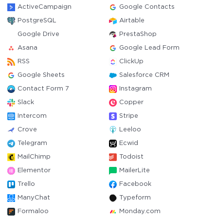
ActiveCampaign
Google Contacts
PostgreSQL
Airtable
Google Drive
PrestaShop
Asana
Google Lead Form
RSS
ClickUp
Google Sheets
Salesforce CRM
Contact Form 7
Instagram
Slack
Copper
Intercom
Stripe
Crove
Leeloo
Telegram
Ecwid
MailChimp
Todoist
Elementor
MailerLite
Trello
Facebook
ManyChat
Typeform
Formaloo
Monday.com