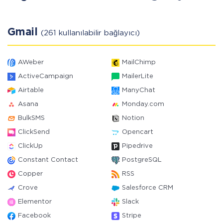
Gmail
(261 kullanılabilir bağlayıcı)
AWeber
MailChimp
ActiveCampaign
MailerLite
Airtable
ManyChat
Asana
Monday.com
BulkSMS
Notion
ClickSend
Opencart
ClickUp
Pipedrive
Constant Contact
PostgreSQL
Copper
RSS
Crove
Salesforce CRM
Elementor
Slack
Facebook
Stripe