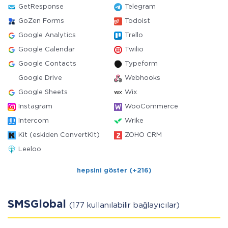
GetResponse
Telegram
GoZen Forms
Todoist
Google Analytics
Trello
Google Calendar
Twilio
Google Contacts
Typeform
Google Drive
Webhooks
Google Sheets
Wix
Instagram
WooCommerce
Intercom
Wrike
Kit (eskiden ConvertKit)
ZOHO CRM
Leeloo
hepsini göster (+216)
SMSGlobal
(177 kullanılabilir bağlayıcılar)