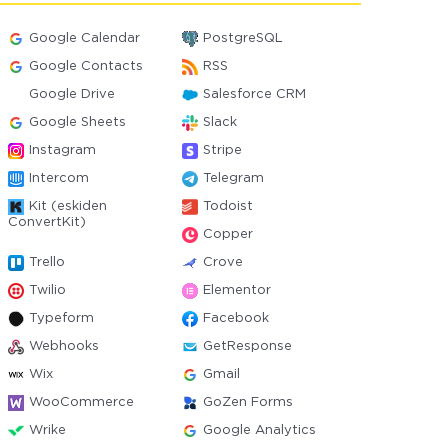
Google Calendar
PostgreSQL
Google Contacts
RSS
Google Drive
Salesforce CRM
Google Sheets
Slack
Instagram
Stripe
Intercom
Telegram
Kit (eskiden
Todoist
ConvertKit)
Copper
Trello
Crove
Twilio
Elementor
Typeform
Facebook
Webhooks
GetResponse
Wix
Gmail
WooCommerce
GoZen Forms
Wrike
Google Analytics