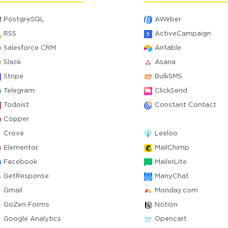
PostgreSQL
AWeber
RSS
ActiveCampaign
Salesforce CRM
Airtable
Slack
Asana
Stripe
BulkSMS
Telegram
ClickSend
Todoist
Constant Contact
Copper
Crove
Leeloo
Elementor
MailChimp
Facebook
MailerLite
GetResponse
ManyChat
Gmail
Monday.com
GoZen Forms
Notion
Google Analytics
Opencart