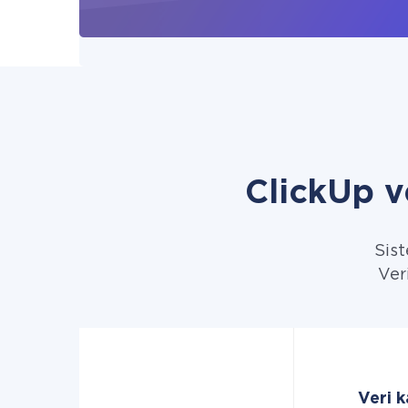
ClickUp v
Sist
Veri
Veri k