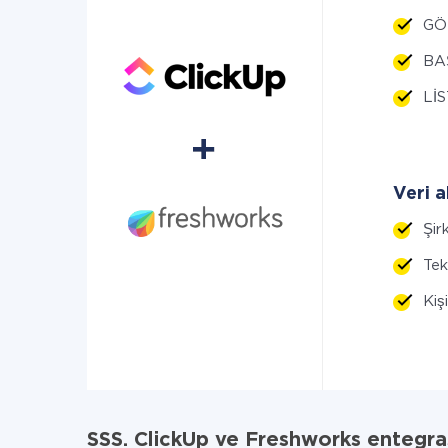
GÖR
BAŞ
LİS
Veri a
Şir
Tek
Kiş
SSS. ClickUp ve Freshworks entegr