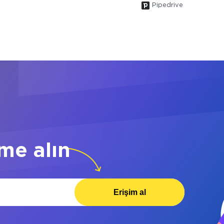
Pipedrive
me alın
Erişim al