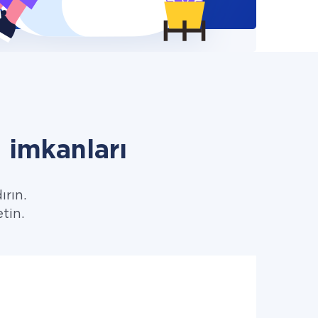
 imkanları
ırın.
etin.