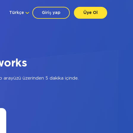
Türkçe
Giriş yap
Üye Ol
works
 arayüzü üzerinden 5 dakika içinde.