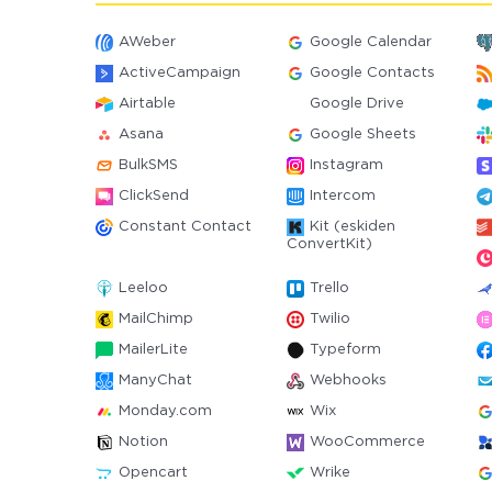
AWeber
Google Calendar
ActiveCampaign
Google Contacts
Airtable
Google Drive
Asana
Google Sheets
BulkSMS
Instagram
ClickSend
Intercom
Constant Contact
Kit (eskiden
ConvertKit)
Leeloo
Trello
MailChimp
Twilio
MailerLite
Typeform
ManyChat
Webhooks
Monday.com
Wix
Notion
WooCommerce
Opencart
Wrike