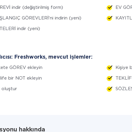
EVİ indir (değiştirilmiş form)
EV GÖRE
LANGIÇ GÖREVLERİ'ni indirin (yeni)
KAYITL
TELERİ indir (yeni)
lıcısı: Freshworks, mevcut işlemler:
kete GÖREV ekleyin
Kişiye 
life bir NOT ekleyin
TEKLİF 
i oluştur
SÖZLEŞ
asyonu hakkında