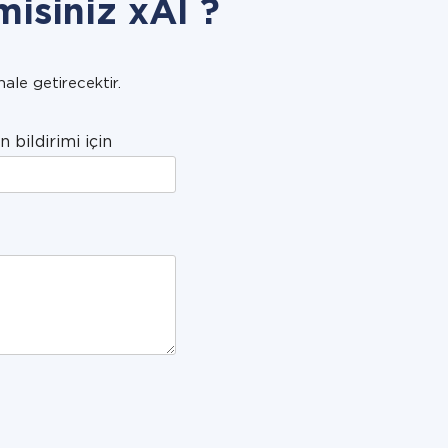
misiniz xAI ?
hale getirecektir.
n bildirimi için