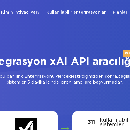
Kimin ihtiyacı var?
Kullanılabilir entegrasyonlar
Planlar
wk
egrasyon xAI API aracılığ
u can link Entegrasyonu gerçekleştirdiğimizden sonra,bağlana
sistemler 5 dakika içinde, programcılara başvurmadan.
kullanılabili
+311
sistemler