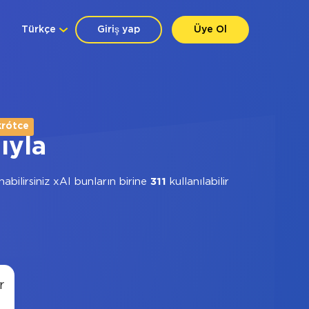
Türkçe
Giriş yap
Üye Ol
rótce
ıyla
bilirsiniz xAI bunların birine
311
kullanılabilir
r