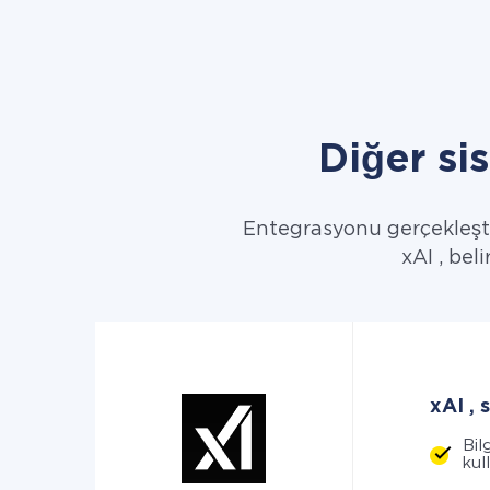
Diğer si
Entegrasyonu gerçekleştir
xAI , beli
xAI , 
Bil
kul