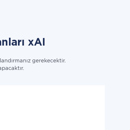
nları xAI
ılandırmanız gerekecektir.
yapacaktır.