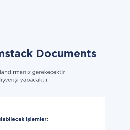
rmstack Documents
ılandırmanız gerekecektir.
ışverişi yapacaktır.
abilecek işlemler: