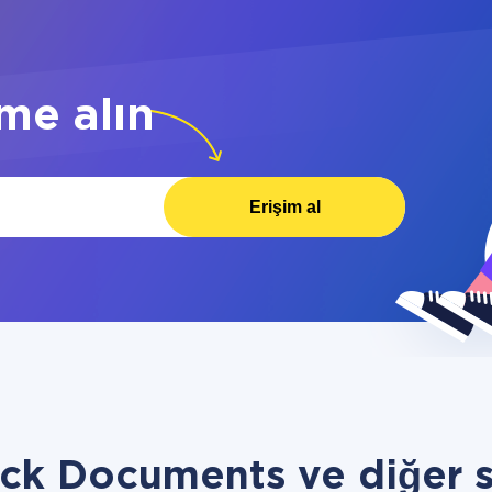
me alın
Erişim al
ck Documents ve diğer s