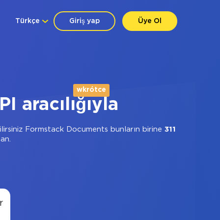
Türkçe
Giriş yap
Üye Ol
wkrótce
 aracılığıyla
ilirsiniz Formstack Documents bunların birine
311
dan.
r