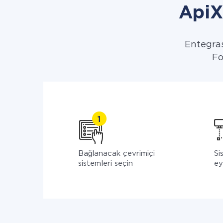
ApiX 
Entegras
Fo
Bağlanacak çevrimiçi
Si
sistemleri seçin
ey