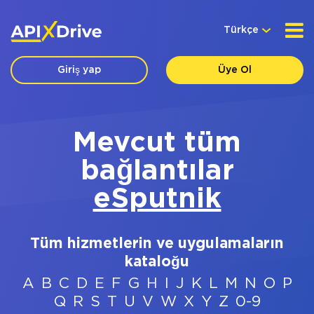
Türkçe
Giriş yap
Üye Ol
Mevcut tüm
bağlantılar
eSputnik
Tüm hizmetlerin ve uygulamaların
kataloğu
A
B
C
D
E
F
G
H
I
J
K
L
M
N
O
P
Q
R
S
T
U
V
W
X
Y
Z
0-9